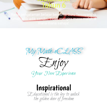
Tahun 6
Rasai pengalaman belajar bersama Guru Tersayang di
rumah adik-adik sendiri. Tidak mengira masa malah di
mana-mana sahaja!
My Math-eCLASS
Enjoy
Your New Experience
Inspirational
Educational is the key to unlock
the golden door of freedom