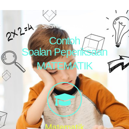
Selamat Datang ke
Contoh
Soalan Peperiksaan
MATEMATIK
Matematik