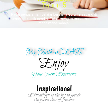
Tahun 5
Rasai pengalaman belajar bersama Guru Tersayang di
rumah adik-adik sendiri. Tidak mengira masa malah di
mana-mana sahaja!
My Math-eCLASS
Enjoy
Your New Experience
Inspirational
Educational is the key to unlock
the golden door of freedom