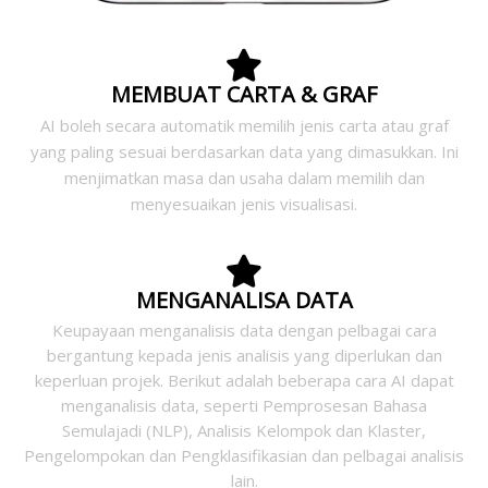
MEMBUAT CARTA & GRAF
AI boleh secara automatik memilih jenis carta atau graf
yang paling sesuai berdasarkan data yang dimasukkan. Ini
menjimatkan masa dan usaha dalam memilih dan
menyesuaikan jenis visualisasi.
MENGANALISA DATA
Keupayaan menganalisis data dengan pelbagai cara
bergantung kepada jenis analisis yang diperlukan dan
keperluan projek. Berikut adalah beberapa cara AI dapat
menganalisis data, seperti Pemprosesan Bahasa
Semulajadi (NLP), Analisis Kelompok dan Klaster,
Pengelompokan dan Pengklasifikasian dan pelbagai analisis
lain.