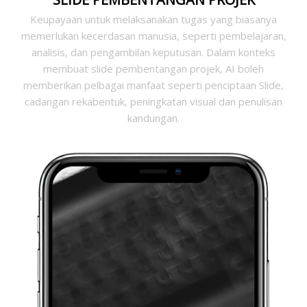
Keupayaan untuk melaksanakan tugas yang biasanya
memerlukan kecerdasan manusia, seperti pembelajaran,
analisis, dan pengambilan keputusan. Dalam konteks
membuat slide pembentangan projek, AI boleh
memberikan pelbagai manfaat seperti penciptaan Slide,
cadangan rekabentuk, peningkatan visual dan penulisan
kandungan.