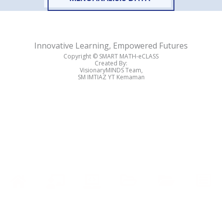
Innovative Learning, Empowered Futures
Copyright ©️ SMART MATH-eCLASS
Created By:
VisionaryMINDS Team,
SM IMTIAZ YT Kemaman
Halaman
Soalan
Games &
Bantuan
Kelas
Nota & Formula
Utama
Latihan
Quiz
Guru
Online
Penting